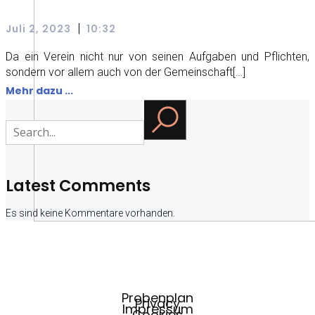
|
Juli 2, 2023
10:32
Da ein Verein nicht nur von seinen Aufgaben und Pflichten,
sondern vor allem auch von der Gemeinschaft[…]
Mehr dazu ...
Latest Comments
Es sind keine Kommentare vorhanden.
Probenplan
Privacy
Impressum
Cookies