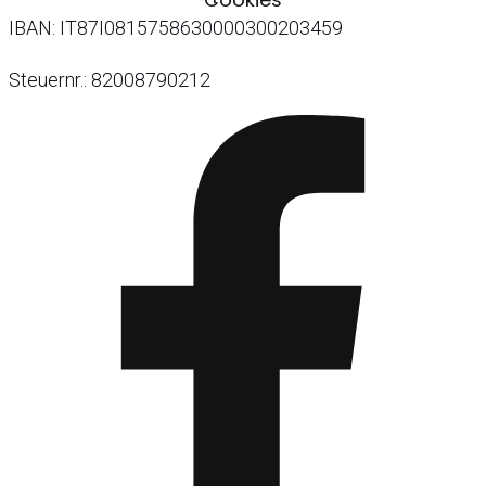
IBAN: IT87I0815758630000300203459
Steuernr.: 82008790212