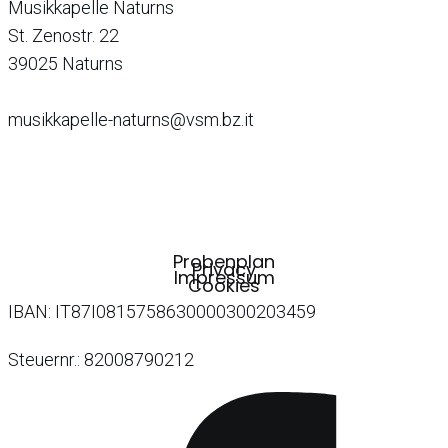
Musikkapelle Naturns
St. Zenostr. 22
39025 Naturns
musikkapelle-naturns@vsm.bz.it
Probenplan
Privacy
Impressum
Cookies
IBAN: IT87I0815758630000300203459
Steuernr.: 82008790212